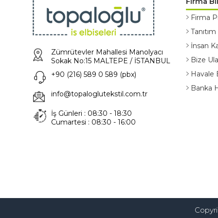
Firma Bil
Firma Pr
Tanıtım
İnsan Ka
Zümrütevler Mahallesi Manolyacı
Bize Ula
Sokak No:15 MALTEPE / İSTANBUL
Havale 
+90 (216) 589 0 589 (pbx)
Banka He
info@topaloglutekstil.com.tr
İş Günleri : 08:30 - 18:30
Cumartesi : 08:30 - 16:00
Copyrig