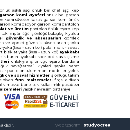
önlük askili aşçi
önlük bel chef aşçi
kep
garson komi̇ kiyafeti̇
önlük bel garson
on komi̇
süveter-kazak garson komi̇
önlük
arson komi̇
papyon garson komi̇
pantolon
alat ve üreti̇m
pantolon
önlük
eşarp
kep
̇
takim i̇ş önlüğü
i̇ş önlüğü
bulaşikçi kiyafeti̇
el güvenli̇k ve aksesuarlari
gömlek
ma ve apolet
güvenli̇k aksesuarlari
şapka
v-yaka (kisa - uzun kol)
polar mont - sweat
ört bi̇si̇klet yaka (kisa - uzun kol)
ayakkabi
li̇k burun
ayakkabi spor
bot klasi̇k
çi̇zme
tleri̇
önlük-ji̇le i̇ş önlüğü
eşarp bandana
oğuk hava(termal) kiyafeti̇
şapka baret
olar
pantolon
tulum
mont modelleri̇
yelek
ğlik ve sosyal hi̇zmetler
i̇ş önlüğü
takim
eldi̇ven
firin malzemeleri̇
firça
eldi̇ven
mlik
maske
bone tek kullanimlik
pasabezi̇
 malzemeleri̇
yastik
nevresi̇m
battani̇ye
web tasarım :
studyocrea
aklıdır.