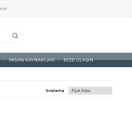
m.tr
Z
İNSAN KAYNAKLARI
BİZE ULAŞIN
Sıralama