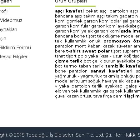
gileri
Ürün Grupları
ofili
aşçi kiyafeti̇
ceket aşçi
pantolon aşçi
bandana aşçi
takim aşçi
takim gabardi̇n
 Videomuz
komi̇
gömlek garson komi̇
polar şal gars
garson komi̇
fular garson komi̇
ayakkabi g
ynakları
garson komi̇
yelek garson komi̇
gida i̇m
bandana bone
ti̇şört tek düğme modelleri
şın
tek kullanimlik önlük
promosyon
öz
pantolon
mont kaban
kazak süveter
ar
Bildirim Formu
bere
t-shi̇rt sweat polar
ti̇şört süprem 
tshirt
ti̇şört polo yaka (kisa - uzun kol)
ti̇ş
sap Bilgileri
çi̇zme terli̇k
bot çeli̇k burun
ayakkabi çe
bot termo taban
terli̇k
temi̇zli̇k kiyafe
bone
pantolon
sanayi̇ kiyafetleri̇
s
yağmurluk - yağmurluk takim
i̇ş önlüğü
p
modelleri̇
tulum soğuk hava
yelek i̇kaz
sa
v yaka
pantolon
terli̇k ayakkabi
galoş
eldi̇ven tek kullanimlik
galoş tek kullani
çuval
kazan örtüsü
tava
firça demi̇ri̇
i̇şçi̇
ht © 2018 Topaloğlu İş Elbiseleri San. Tic. Ltd. Şti. Her Hakkı S