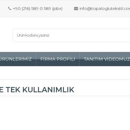
+90 (216) 589 0 589 (pbx)
info@topaloglutekstil.co
ÜRÜNLERİMİZ
FİRMA PROFİLİ
TANITIM VİDEOMU
E TEK KULLANIMLIK