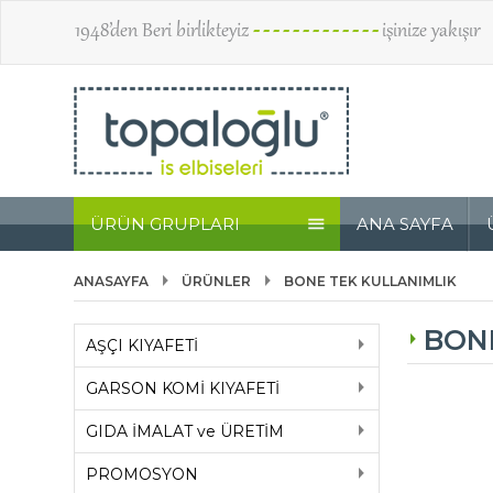
1948’den Beri birlikteyiz
- - - - - - - - - - - - -
işinize yakışır
ÜRÜN GRUPLARI
ANA SAYFA
ANASAYFA
ÜRÜNLER
BONE TEK KULLANIMLIK
BON
AŞÇI KIYAFETİ
GARSON KOMİ KIYAFETİ
GIDA İMALAT ve ÜRETİM
PROMOSYON