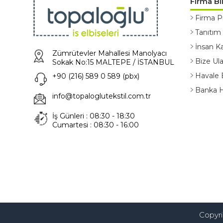
Firma Bil
Firma Pr
Tanıtım
İnsan Ka
Zümrütevler Mahallesi Manolyacı
Bize Ula
Sokak No:15 MALTEPE / İSTANBUL
Havale 
+90 (216) 589 0 589 (pbx)
Banka He
info@topaloglutekstil.com.tr
İş Günleri : 08:30 - 18:30
Cumartesi : 08:30 - 16:00
Copyrig