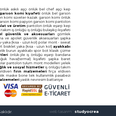
önlük askili aşçi
önlük bel chef aşçi
kep
garson komi̇ kiyafeti̇
önlük bel garson
on komi̇
süveter-kazak garson komi̇
önlük
arson komi̇
papyon garson komi̇
pantolon
alat ve üreti̇m
pantolon
önlük
eşarp
kep
̇
takim i̇ş önlüğü
i̇ş önlüğü
bulaşikçi kiyafeti̇
el güvenli̇k ve aksesuarlari
gömlek
ma ve apolet
güvenli̇k aksesuarlari
şapka
v-yaka (kisa - uzun kol)
polar mont - sweat
ört bi̇si̇klet yaka (kisa - uzun kol)
ayakkabi
li̇k burun
ayakkabi spor
bot klasi̇k
çi̇zme
tleri̇
önlük-ji̇le i̇ş önlüğü
eşarp bandana
oğuk hava(termal) kiyafeti̇
şapka baret
olar
pantolon
tulum
mont modelleri̇
yelek
ğlik ve sosyal hi̇zmetler
i̇ş önlüğü
takim
eldi̇ven
firin malzemeleri̇
firça
eldi̇ven
mlik
maske
bone tek kullanimlik
pasabezi̇
 malzemeleri̇
yastik
nevresi̇m
battani̇ye
web tasarım :
studyocrea
aklıdır.