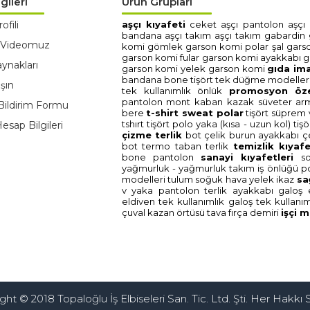
gileri
Ürün Grupları
ofili
aşçi kiyafeti̇
ceket aşçi
pantolon aşçi
bandana aşçi
takim aşçi
takim gabardi̇n
 Videomuz
komi̇
gömlek garson komi̇
polar şal gars
garson komi̇
fular garson komi̇
ayakkabi g
ynakları
garson komi̇
yelek garson komi̇
gida i̇m
bandana bone
ti̇şört tek düğme modelleri
şın
tek kullanimlik önlük
promosyon
öz
pantolon
mont kaban
kazak süveter
ar
Bildirim Formu
bere
t-shi̇rt sweat polar
ti̇şört süprem 
tshirt
ti̇şört polo yaka (kisa - uzun kol)
ti̇ş
sap Bilgileri
çi̇zme terli̇k
bot çeli̇k burun
ayakkabi çe
bot termo taban
terli̇k
temi̇zli̇k kiyafe
bone
pantolon
sanayi̇ kiyafetleri̇
s
yağmurluk - yağmurluk takim
i̇ş önlüğü
p
modelleri̇
tulum soğuk hava
yelek i̇kaz
sa
v yaka
pantolon
terli̇k ayakkabi
galoş
eldi̇ven tek kullanimlik
galoş tek kullani
çuval
kazan örtüsü
tava
firça demi̇ri̇
i̇şçi̇
ht © 2018 Topaloğlu İş Elbiseleri San. Tic. Ltd. Şti. Her Hakkı S