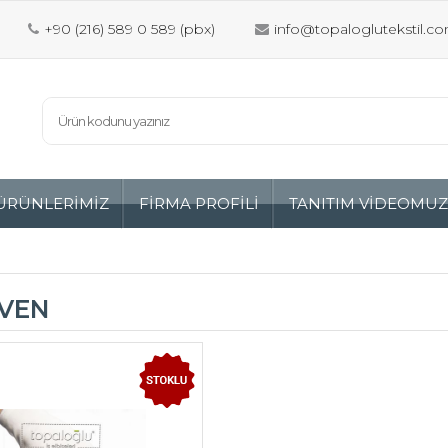
+90 (216) 589 0 589 (pbx)
info@topaloglutekstil.co
ÜRÜNLERİMİZ
FİRMA PROFİLİ
TANITIM VİDEOMU
İVEN