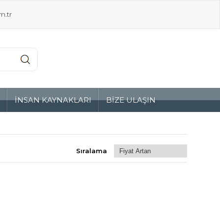
m.tr
Z
İNSAN KAYNAKLARI
BİZE ULAŞIN
Sıralama