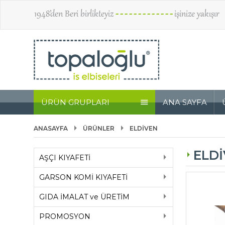
1948’den Beri birlikteyiz
- - - - - - - - - - - - -
işinize yakışır
ÜRÜN GRUPLARI
ANA SAYFA
ANASAYFA
ÜRÜNLER
ELDİVEN
ELD
AŞÇI KIYAFETİ
GARSON KOMİ KIYAFETİ
GIDA İMALAT ve ÜRETİM
PROMOSYON