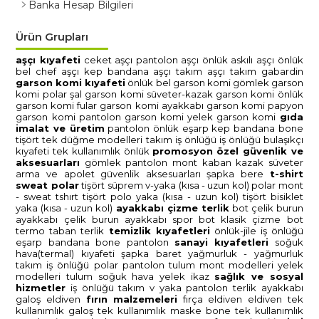
Banka Hesap Bilgileri
Ürün Grupları
aşçi kiyafeti̇
ceket aşçi
pantolon aşçi
önlük askili aşçi
önlük
bel chef aşçi
kep bandana aşçi
takim aşçi
takim gabardi̇n
garson komi̇ kiyafeti̇
önlük bel garson komi̇
gömlek garson
komi̇
polar şal garson komi̇
süveter-kazak garson komi̇
önlük
garson komi̇
fular garson komi̇
ayakkabi garson komi̇
papyon
garson komi̇
pantolon garson komi̇
yelek garson komi̇
gida
i̇malat ve üreti̇m
pantolon
önlük
eşarp
kep bandana bone
ti̇şört tek düğme modelleri̇
takim i̇ş önlüğü
i̇ş önlüğü
bulaşikçi
kiyafeti̇
tek kullanimlik önlük
promosyon
özel güvenli̇k ve
aksesuarlari
gömlek
pantolon
mont kaban
kazak süveter
arma ve apolet
güvenli̇k aksesuarlari
şapka bere
t-shi̇rt
sweat polar
ti̇şört süprem v-yaka (kisa - uzun kol)
polar mont
- sweat tshirt
ti̇şört polo yaka (kisa - uzun kol)
ti̇şört bi̇si̇klet
yaka (kisa - uzun kol)
ayakkabi çi̇zme terli̇k
bot çeli̇k burun
ayakkabi çeli̇k burun
ayakkabi spor
bot klasi̇k
çi̇zme
bot
termo taban
terli̇k
temi̇zli̇k kiyafetleri̇
önlük-ji̇le i̇ş önlüğü
eşarp bandana bone
pantolon
sanayi̇ kiyafetleri̇
soğuk
hava(termal) kiyafeti̇
şapka baret
yağmurluk - yağmurluk
takim
i̇ş önlüğü
polar
pantolon
tulum
mont modelleri̇
yelek
modelleri̇
tulum soğuk hava
yelek i̇kaz
sağlik ve sosyal
hi̇zmetler
i̇ş önlüğü
takim
v yaka
pantolon
terli̇k ayakkabi
galoş
eldi̇ven
firin malzemeleri̇
firça
eldi̇ven
eldi̇ven tek
kullanimlik
galoş tek kullanimlik
maske
bone tek kullanimlik