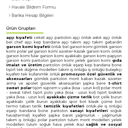
Havale Bildirim Formu
Banka Hesap Bilgileri
Ürün Grupları
aşçi kiyafeti̇
ceket aşçi
pantolon aşçi
önlük askili aşçi
önlük
bel chef aşçi
kep bandana aşçi
takim aşçi
takim gabardi̇n
garson komi̇ kiyafeti̇
önlük bel garson komi̇
gömlek garson
komi̇
polar şal garson komi̇
süveter-kazak garson komi̇
önlük
garson komi̇
fular garson komi̇
ayakkabi garson komi̇
papyon
garson komi̇
pantolon garson komi̇
yelek garson komi̇
gida
i̇malat ve üreti̇m
pantolon
önlük
eşarp
kep bandana bone
ti̇şört tek düğme modelleri̇
takim i̇ş önlüğü
i̇ş önlüğü
bulaşikçi
kiyafeti̇
tek kullanimlik önlük
promosyon
özel güvenli̇k ve
aksesuarlari
gömlek
pantolon
mont kaban
kazak süveter
arma ve apolet
güvenli̇k aksesuarlari
şapka bere
t-shi̇rt
sweat polar
ti̇şört süprem v-yaka (kisa - uzun kol)
polar mont
- sweat tshirt
ti̇şört polo yaka (kisa - uzun kol)
ti̇şört bi̇si̇klet
yaka (kisa - uzun kol)
ayakkabi çi̇zme terli̇k
bot çeli̇k burun
ayakkabi çeli̇k burun
ayakkabi spor
bot klasi̇k
çi̇zme
bot
termo taban
terli̇k
temi̇zli̇k kiyafetleri̇
önlük-ji̇le i̇ş önlüğü
eşarp bandana bone
pantolon
sanayi̇ kiyafetleri̇
soğuk
hava(termal) kiyafeti̇
şapka baret
yağmurluk - yağmurluk
takim
i̇ş önlüğü
polar
pantolon
tulum
mont modelleri̇
yelek
modelleri̇
tulum soğuk hava
yelek i̇kaz
sağlik ve sosyal