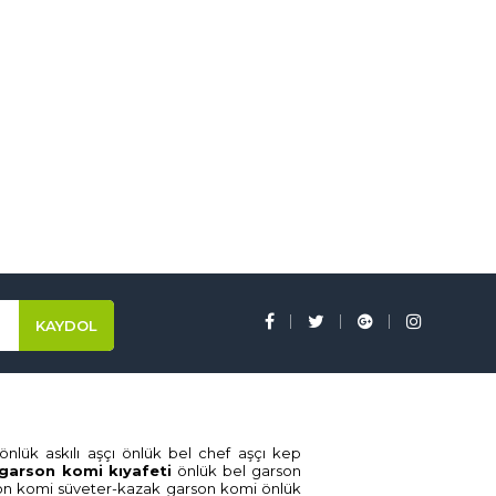
önlük askili aşçi
önlük bel chef aşçi
kep
garson komi̇ kiyafeti̇
önlük bel garson
on komi̇
süveter-kazak garson komi̇
önlük