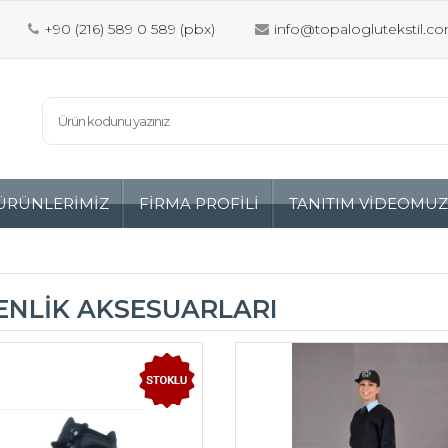
+90 (216) 589 0 589 (pbx)
info@topaloglutekstil.co
ÜRÜNLERİMİZ
FİRMA PROFİLİ
TANITIM VİDEOMU
ENLİK AKSESUARLARI