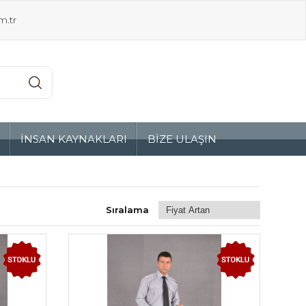
m.tr
Z
İNSAN KAYNAKLARI
BİZE ULAŞIN
Sıralama