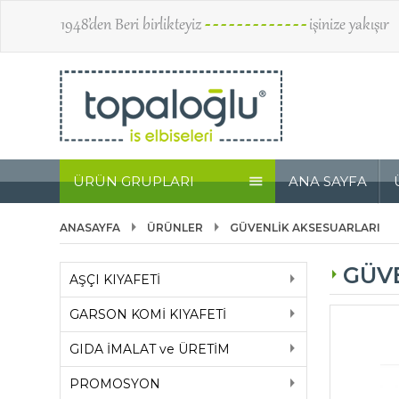
1948’den Beri birlikteyiz
- - - - - - - - - - - - -
işinize yakışır
ÜRÜN GRUPLARI
ANA SAYFA
ANASAYFA
ÜRÜNLER
GÜVENLİK AKSESUARLARI
GÜV
AŞÇI KIYAFETİ
GARSON KOMİ KIYAFETİ
GIDA İMALAT ve ÜRETİM
PROMOSYON