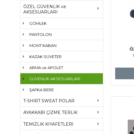
ÖZEL GÜVENLİK ve
AKSESUARLARI
GÖMLEK
PANTOLON
MONT KABAN
Ö
KAZAK SÜVETER
ARMA ve APOLET
GÜVENLİK AKSESUARLARI
ŞAPKA BERE
T-SHİRT SWEAT POLAR
AYAKKABI ÇİZME TERLİK
TEMİZLİK KIYAFETLERİ