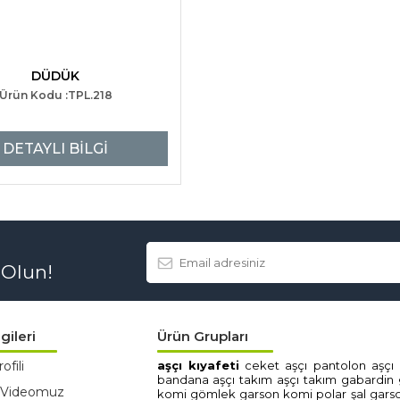
DÜDÜK
Ürün Kodu :TPL.218
DETAYLI BİLGİ
 Olun!
gileri
Ürün Grupları
ofili
aşçi kiyafeti̇
ceket aşçi
pantolon aşçi
bandana aşçi
takim aşçi
takim gabardi̇n
 Videomuz
komi̇
gömlek garson komi̇
polar şal gars