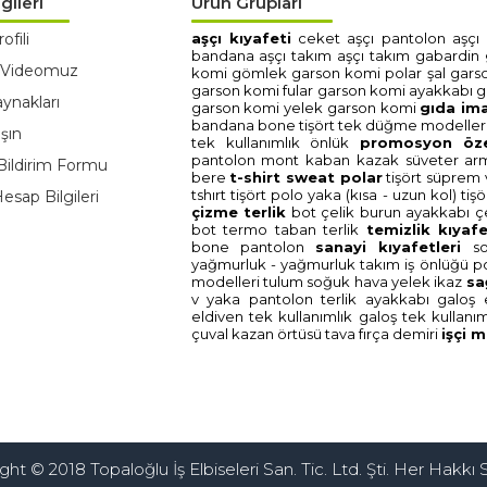
gileri
Ürün Grupları
ofili
aşçi kiyafeti̇
ceket aşçi
pantolon aşçi
bandana aşçi
takim aşçi
takim gabardi̇n
 Videomuz
komi̇
gömlek garson komi̇
polar şal gars
garson komi̇
fular garson komi̇
ayakkabi g
ynakları
garson komi̇
yelek garson komi̇
gida i̇m
bandana bone
ti̇şört tek düğme modelleri
şın
tek kullanimlik önlük
promosyon
öz
pantolon
mont kaban
kazak süveter
ar
Bildirim Formu
bere
t-shi̇rt sweat polar
ti̇şört süprem 
tshirt
ti̇şört polo yaka (kisa - uzun kol)
ti̇ş
sap Bilgileri
çi̇zme terli̇k
bot çeli̇k burun
ayakkabi çe
bot termo taban
terli̇k
temi̇zli̇k kiyafe
bone
pantolon
sanayi̇ kiyafetleri̇
s
yağmurluk - yağmurluk takim
i̇ş önlüğü
p
modelleri̇
tulum soğuk hava
yelek i̇kaz
sa
v yaka
pantolon
terli̇k ayakkabi
galoş
eldi̇ven tek kullanimlik
galoş tek kullani
çuval
kazan örtüsü
tava
firça demi̇ri̇
i̇şçi̇
ht © 2018 Topaloğlu İş Elbiseleri San. Tic. Ltd. Şti. Her Hakkı S