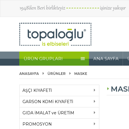
1948’den Beri birlikteyiz
- - - - - - - - - - - - -
işinize yakışır
ÜRÜN GRUPLARI
ANA SAYFA
ANASAYFA
ÜRÜNLER
MASKE
MAS
AŞÇI KIYAFETİ
GARSON KOMİ KIYAFETİ
GIDA İMALAT ve ÜRETİM
PROMOSYON