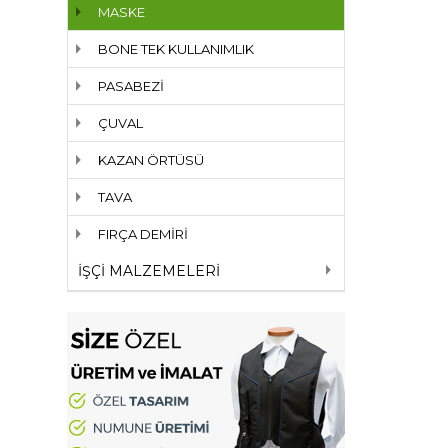
MASKE
BONE TEK KULLANIMLIK
PASABEZİ
ÇUVAL
KAZAN ÖRTÜSÜ
TAVA
FIRÇA DEMİRİ
İŞÇİ MALZEMELERİ