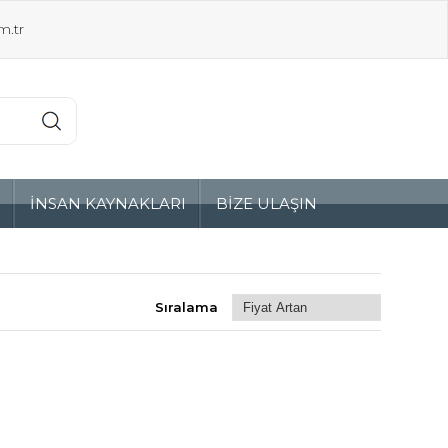
m.tr
Z
İNSAN KAYNAKLARI
BİZE ULAŞIN
Sıralama