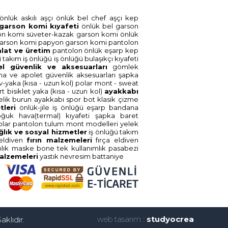
önlük askili aşçi
önlük bel chef aşçi
kep
garson komi̇ kiyafeti̇
önlük bel garson
on komi̇
süveter-kazak garson komi̇
önlük
arson komi̇
papyon garson komi̇
pantolon
alat ve üreti̇m
pantolon
önlük
eşarp
kep
̇
takim i̇ş önlüğü
i̇ş önlüğü
bulaşikçi kiyafeti̇
el güvenli̇k ve aksesuarlari
gömlek
ma ve apolet
güvenli̇k aksesuarlari
şapka
v-yaka (kisa - uzun kol)
polar mont - sweat
ört bi̇si̇klet yaka (kisa - uzun kol)
ayakkabi
li̇k burun
ayakkabi spor
bot klasi̇k
çi̇zme
tleri̇
önlük-ji̇le i̇ş önlüğü
eşarp bandana
oğuk hava(termal) kiyafeti̇
şapka baret
olar
pantolon
tulum
mont modelleri̇
yelek
ğlik ve sosyal hi̇zmetler
i̇ş önlüğü
takim
eldi̇ven
firin malzemeleri̇
firça
eldi̇ven
mlik
maske
bone tek kullanimlik
pasabezi̇
 malzemeleri̇
yastik
nevresi̇m
battani̇ye
web tasarım :
studyocrea
aklıdır.