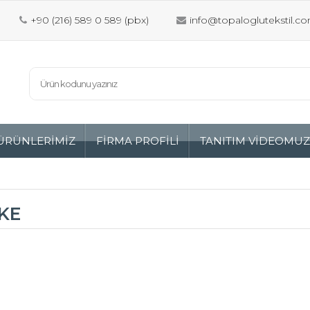
+90 (216) 589 0 589 (pbx)
info@topaloglutekstil.co
ÜRÜNLERİMİZ
FİRMA PROFİLİ
TANITIM VİDEOMU
KE