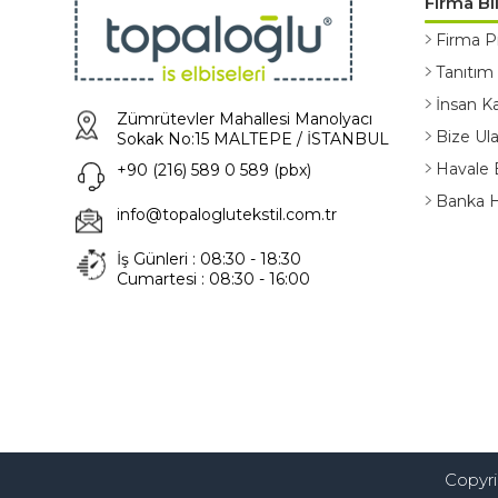
Firma Bil
Firma Pr
Tanıtım
İnsan Ka
Zümrütevler Mahallesi Manolyacı
Bize Ula
Sokak No:15 MALTEPE / İSTANBUL
Havale 
+90 (216) 589 0 589 (pbx)
Banka He
info@topaloglutekstil.com.tr
İş Günleri : 08:30 - 18:30
Cumartesi : 08:30 - 16:00
Copyrig