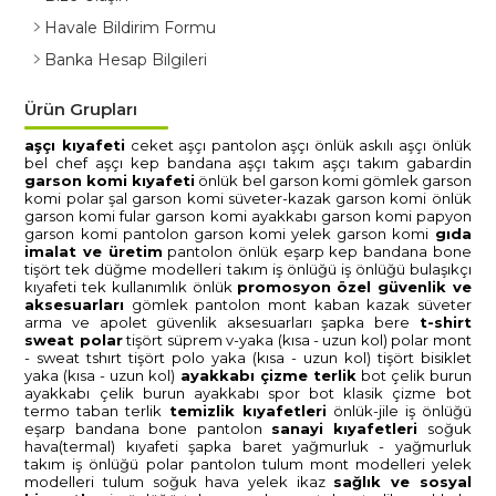
Havale Bildirim Formu
Banka Hesap Bilgileri
Ürün Grupları
aşçi kiyafeti̇
ceket aşçi
pantolon aşçi
önlük askili aşçi
önlük
bel chef aşçi
kep bandana aşçi
takim aşçi
takim gabardi̇n
garson komi̇ kiyafeti̇
önlük bel garson komi̇
gömlek garson
komi̇
polar şal garson komi̇
süveter-kazak garson komi̇
önlük
garson komi̇
fular garson komi̇
ayakkabi garson komi̇
papyon
garson komi̇
pantolon garson komi̇
yelek garson komi̇
gida
i̇malat ve üreti̇m
pantolon
önlük
eşarp
kep bandana bone
ti̇şört tek düğme modelleri̇
takim i̇ş önlüğü
i̇ş önlüğü
bulaşikçi
kiyafeti̇
tek kullanimlik önlük
promosyon
özel güvenli̇k ve
aksesuarlari
gömlek
pantolon
mont kaban
kazak süveter
arma ve apolet
güvenli̇k aksesuarlari
şapka bere
t-shi̇rt
sweat polar
ti̇şört süprem v-yaka (kisa - uzun kol)
polar mont
- sweat tshirt
ti̇şört polo yaka (kisa - uzun kol)
ti̇şört bi̇si̇klet
yaka (kisa - uzun kol)
ayakkabi çi̇zme terli̇k
bot çeli̇k burun
ayakkabi çeli̇k burun
ayakkabi spor
bot klasi̇k
çi̇zme
bot
termo taban
terli̇k
temi̇zli̇k kiyafetleri̇
önlük-ji̇le i̇ş önlüğü
eşarp bandana bone
pantolon
sanayi̇ kiyafetleri̇
soğuk
hava(termal) kiyafeti̇
şapka baret
yağmurluk - yağmurluk
takim
i̇ş önlüğü
polar
pantolon
tulum
mont modelleri̇
yelek
modelleri̇
tulum soğuk hava
yelek i̇kaz
sağlik ve sosyal