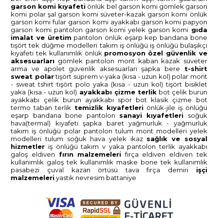
garson komi̇ kiyafeti̇
önlük bel garson komi̇
gömlek garson
komi̇
polar şal garson komi̇
süveter-kazak garson komi̇
önlük
garson komi̇
fular garson komi̇
ayakkabi garson komi̇
papyon
garson komi̇
pantolon garson komi̇
yelek garson komi̇
gida
i̇malat ve üreti̇m
pantolon
önlük
eşarp
kep bandana bone
ti̇şört tek düğme modelleri̇
takim i̇ş önlüğü
i̇ş önlüğü
bulaşikçi
kiyafeti̇
tek kullanimlik önlük
promosyon
özel güvenli̇k ve
aksesuarlari
gömlek
pantolon
mont kaban
kazak süveter
arma ve apolet
güvenli̇k aksesuarlari
şapka bere
t-shi̇rt
sweat polar
ti̇şört süprem v-yaka (kisa - uzun kol)
polar mont
- sweat tshirt
ti̇şört polo yaka (kisa - uzun kol)
ti̇şört bi̇si̇klet
yaka (kisa - uzun kol)
ayakkabi çi̇zme terli̇k
bot çeli̇k burun
ayakkabi çeli̇k burun
ayakkabi spor
bot klasi̇k
çi̇zme
bot
termo taban
terli̇k
temi̇zli̇k kiyafetleri̇
önlük-ji̇le i̇ş önlüğü
eşarp bandana bone
pantolon
sanayi̇ kiyafetleri̇
soğuk
hava(termal) kiyafeti̇
şapka baret
yağmurluk - yağmurluk
takim
i̇ş önlüğü
polar
pantolon
tulum
mont modelleri̇
yelek
modelleri̇
tulum soğuk hava
yelek i̇kaz
sağlik ve sosyal
hi̇zmetler
i̇ş önlüğü
takim
v yaka
pantolon
terli̇k ayakkabi
galoş
eldi̇ven
firin malzemeleri̇
firça
eldi̇ven
eldi̇ven tek
kullanimlik
galoş tek kullanimlik
maske
bone tek kullanimlik
pasabezi̇
çuval
kazan örtüsü
tava
firça demi̇ri̇
i̇şçi̇
malzemeleri̇
yastik
nevresi̇m
battani̇ye