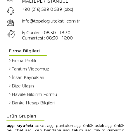
MALTEPE / İSTANBUL
+90 (216) 589 0 589 (pbx)
info@topaloglutekstil.com.tr
İş Günleri : 08:30 - 18:30
Cumartesi : 08:30 - 16:00
Firma Bilgileri
Firma Profili
Tanıtım Videomuz
İnsan Kaynakları
Bize Ulaşın
Havale Bildirim Formu
Banka Hesap Bilgileri
Ürün Grupları
aşçi kiyafeti̇
ceket aşçi
pantolon aşçi
önlük askili aşçi
önlük
bel chef aşçi
kep bandana aşçi
takim aşçi
takim gabardi̇n