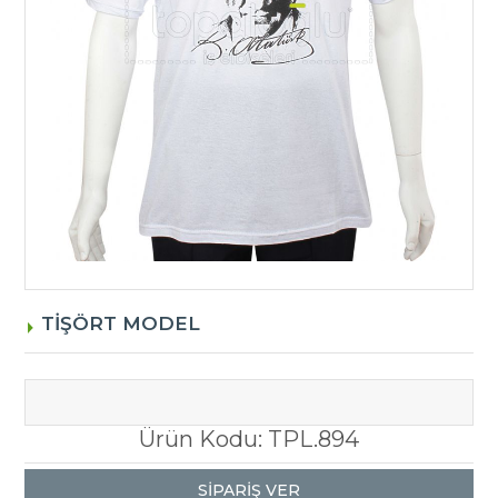
N
TİŞÖRT MODEL
Ürün Kodu: TPL.894
SİPARİŞ VER