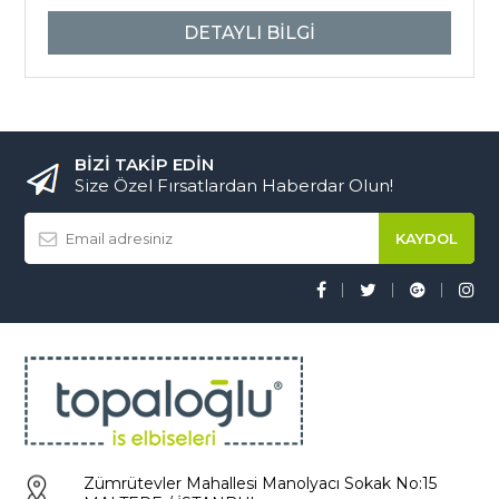
DETAYLI BİLGİ
BİZİ TAKİP EDİN
Size Özel Fırsatlardan Haberdar Olun!
Zümrütevler Mahallesi Manolyacı Sokak No:15