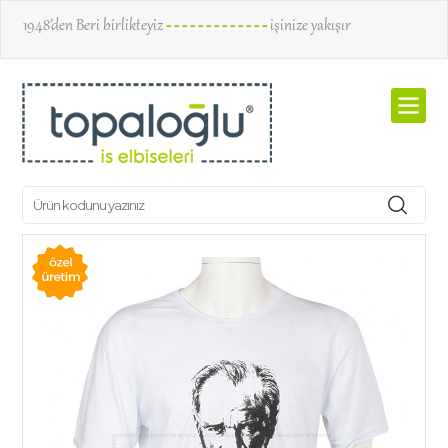
1948’den Beri birlikteyiz
- - - - - - - - - - - - -
işinize yakışır